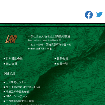
一般社団法人 地域国土強靭化研究所
Local Resilience Research Institute: LRRI
〒311－0105 茨城県那珂市菅谷 4527
e-mail:
staff@lrri .or.jp
■ 特別賛助会員
■ 賛助会員
■ 個人会員
■ 会員一覧
関連組織
■ 土木研究センター
■ NPO GIS 総合研究所いばらき
■ 地盤工学会関東支部
■ NPO ブルーアース
■ 土木学会関東支部茨城会