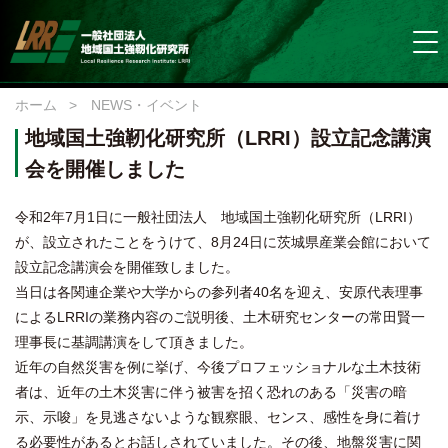
ホーム
>
NEWS・イベント
地域国土強靭化研究所（LRRI）設立記念講演
会を開催しました
令和2年7月1日に一般社団法人 地域国土強靭化研究所（LRRI）
が、設立されたことをうけて、8月24日に茨城県産業会館において
設立記念講演会を開催致しました。
当日は各関連企業や大学からの参列者40名を迎え、安原代表理事
によるLRRIの業務内容のご説明後、土木研究センターの常田賢一
理事長に基調講演をして頂きました。
近年の自然災害を例に挙げ、今後プロフェッショナルな土木技術
者は、近年の土木災害に伴う被害を招く恐れのある「災害の暗
示、示唆」を見逃さないような観察眼、センス、感性を身に着け
る必要性があるとお話しされていました。その後、地盤災害に関