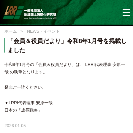
ホーム
>
NEWS・イベント
「会員＆役員だより」令和8年1月号を掲載し
ました
令和8年1月号の「会員＆役員だより」は、 LRRI代表理事 安原⼀
哉 の執筆となります。
是非ご一読ください。
▼LRRI代表理事 安原⼀哉
日本の「成長戦略」
2026.01.05