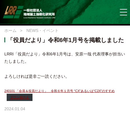
ホーム
>
NEWS・イベント
「役員だより」令和6年1月号を掲載しました
LRRI「役員だより」令和6年1月号は、安原一哉 代表理事が担当い
たしました。
よろしければ是非ご一読ください。
240101 「会員＆役員だより」 令和６年１月号 “CX”あるいは“C2X”のすすめ
ダウンロード
2024.01.04