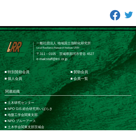
一般社団法人 地域国土強靭化研究所
Local Resilience Research Institute: LRRI
〒311－0105 茨城県那珂市菅谷 4527
e-mail:
staff@lrri .or.jp
■ 特別賛助会員
■ 賛助会員
■ 個人会員
■ 会員一覧
関連組織
■ 土木研究センター
■ NPO GIS 総合研究所いばらき
■ 地盤工学会関東支部
■ NPO ブルーアース
■ 土木学会関東支部茨城会
■ 茨城大学 地球・地域環境共創機構（GLEC）