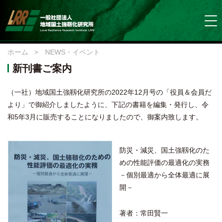
ホーム
>
NEWS・イベント
新刊書ご案内
（一社）地域国土強靱化研究所の2022年12月号の「役員＆会員だ
より」で御紹介しましたように、下記の書籍を編集・発行し、令
和5年3月に販売することになりましたので、御案内致します。
防災・減災、国土強靱化のた
めの性能評価の最適化の実務
－個別最適から全体最適に展
開－
著者：常田賢一