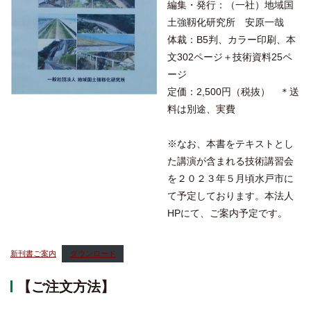
編集・発行：（一社）地域国
土強靱化研究所 安原一哉
体裁：B5判、カラー印刷、本
文302ページ＋技術資料25ペ
ージ
定価：2,500円（税抜） ＊送
料は別途、実費
※なお、本書をテキストとし
た講演が含まれる技術講習会
を２０２３年５月頃水戸市に
て予定しております。本法人
HPにて、ご案内予定です。
新刊書ご案内
ダウンロード
【ご注文方法】